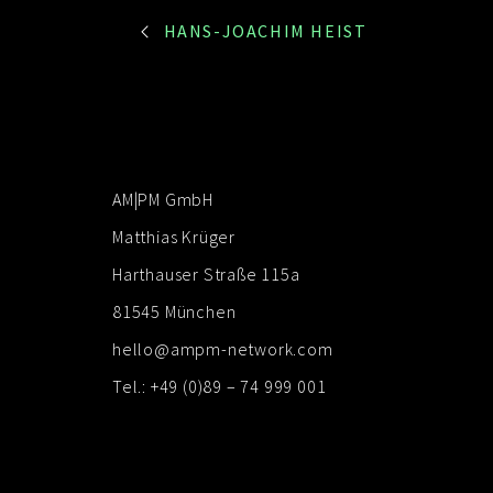
PORTFOLIO
HANS-JOACHIM HEIST
NAVIGATION
AM|PM GmbH
Matthias Krüger
Harthauser Straße 115a
81545 München
hello@ampm-network.com
Tel.: +49 (0)89 – 74 999 001