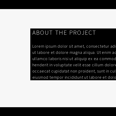
ABOUT THE PROJECT
Lorem ipsum dolor sit amet, consectetur adi
ut labore et dolore magna aliqua. Ut enim a
ullamco laboris nisi ut aliquip ex ea commod
henderit in voluptate velit esse cillum dolore
occaecat cupidatat non proident, sunt in cul
eiusmod tempor incididunt ut labore et dol